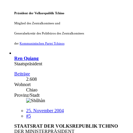
Präsident der Volksrepublik Tchino
Mitglied des Zentralkomitees und
Generalsekretär des Politbüros
des Zentralkomitees
der
Kommunistischen Partei Tchinos
Ren Quiang
Staatspräsident
Beiträge
2.608
Wohnort
Chiao
Provinz/Stadt
25. November 2004
#5
STAATSRAT DER VOLKSREPUBLIK TCHINO
DER MINISTERPRÄSIDENT