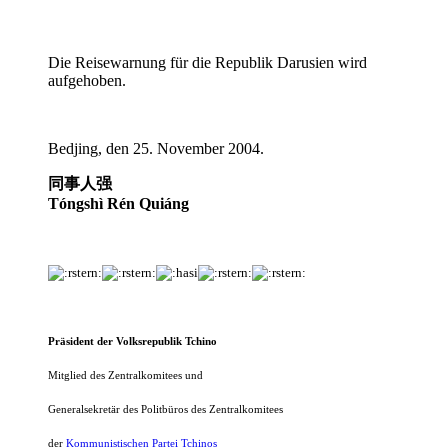
Die Reisewarnung für die Republik Darusien wird
aufgehoben.
Bedjing, den 25. November 2004.
同事
人强
Tóngshì
Rén Quiáng
Präsident der Volksrepublik Tchino
Mitglied des Zentralkomitees und
Generalsekretär des Politbüros
des Zentralkomitees
der
Kommunistischen Partei Tchinos