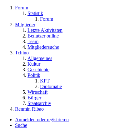
Forum
Statistik
Forum
Mitglieder
Letzte Aktivitäten
Benutzer online
Team
Mitgliedersuche
Tchino
Allgemeines
Kultur
Geschichte
Politik
KPT
Diplomatie
Wirtschaft
Bürger
Staatsarchiv
Renmin Ribao
Anmelden oder registrieren
Suche