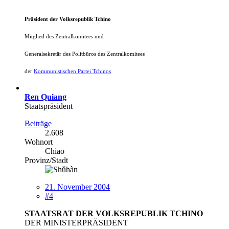
Präsident der Volksrepublik Tchino
Mitglied des Zentralkomitees und
Generalsekretär des Politbüros
des Zentralkomitees
der
Kommunistischen Partei Tchinos
Ren Quiang
Staatspräsident
Beiträge
2.608
Wohnort
Chiao
Provinz/Stadt
21. November 2004
#4
STAATSRAT DER VOLKSREPUBLIK TCHINO
DER MINISTERPRÄSIDENT