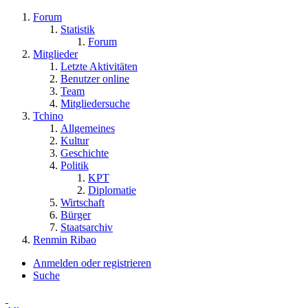
Forum
Statistik
Forum
Mitglieder
Letzte Aktivitäten
Benutzer online
Team
Mitgliedersuche
Tchino
Allgemeines
Kultur
Geschichte
Politik
KPT
Diplomatie
Wirtschaft
Bürger
Staatsarchiv
Renmin Ribao
Anmelden oder registrieren
Suche