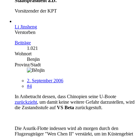
Staatspräsident a.D.
Vorsitzender der KPT
Li Jinsheng
Verstorben
Beiträge
1.021
Wohnort
Benjin
Provinz/Stadt
2. September 2006
#4
In Anbetracht dessen, dass Chinopien seine U-Boote
zurückzieht
, um damit keine weitere Gefahr darzustellen, wird
die Zustandsstufe auf
VS Beta
zurückgestuft.
Die Asurik-Flotte indessen wird ab morgen durch den
Flugzeugträger "Wen Chen II" verstärkt, um im Küstengebiet