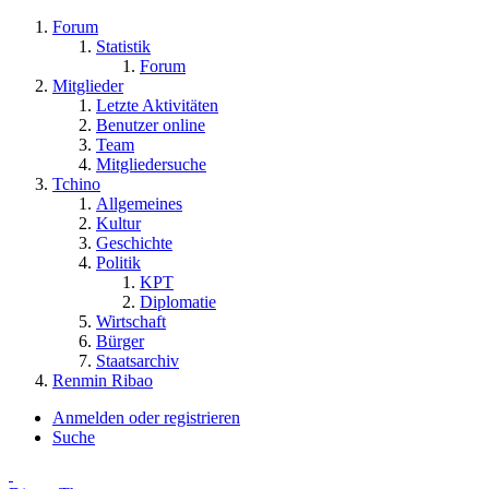
Forum
Statistik
Forum
Mitglieder
Letzte Aktivitäten
Benutzer online
Team
Mitgliedersuche
Tchino
Allgemeines
Kultur
Geschichte
Politik
KPT
Diplomatie
Wirtschaft
Bürger
Staatsarchiv
Renmin Ribao
Anmelden oder registrieren
Suche