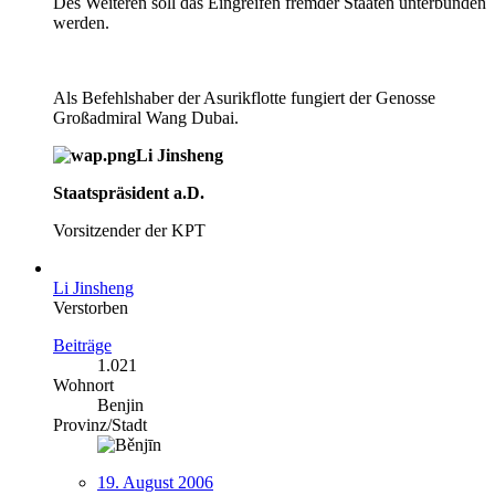
Des Weiteren soll das Eingreifen fremder Staaten unterbunden
werden.
Als Befehlshaber der Asurikflotte fungiert der Genosse
Großadmiral Wang Dubai.
Li Jinsheng
Staatspräsident a.D.
Vorsitzender der KPT
Li Jinsheng
Verstorben
Beiträge
1.021
Wohnort
Benjin
Provinz/Stadt
19. August 2006