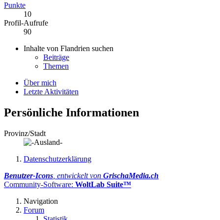
Punkte
10
Profil-Aufrufe
90
Inhalte von Flandrien suchen
Beiträge
Themen
Über mich
Letzte Aktivitäten
Persönliche Informationen
Provinz/Stadt
Datenschutzerklärung
Benutzer-Icons
, entwickelt von
GrischaMedia.ch
Community-Software:
WoltLab Suite™
Navigation
Forum
Statistik