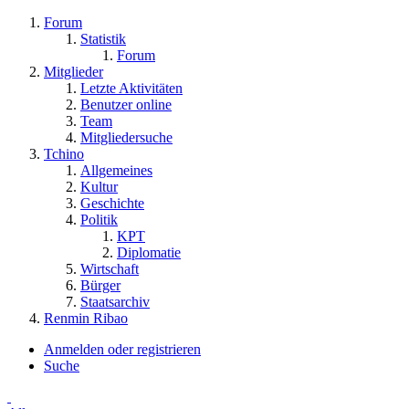
Forum
Statistik
Forum
Mitglieder
Letzte Aktivitäten
Benutzer online
Team
Mitgliedersuche
Tchino
Allgemeines
Kultur
Geschichte
Politik
KPT
Diplomatie
Wirtschaft
Bürger
Staatsarchiv
Renmin Ribao
Anmelden oder registrieren
Suche