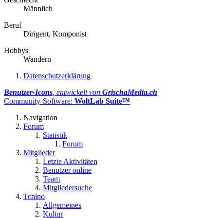
Männlich
Beruf
Dirigent, Komponist
Hobbys
Wandern
Datenschutzerklärung
Benutzer-Icons
, entwickelt von
GrischaMedia.ch
Community-Software:
WoltLab Suite™
Navigation
Forum
Statistik
Forum
Mitglieder
Letzte Aktivitäten
Benutzer online
Team
Mitgliedersuche
Tchino
Allgemeines
Kultur