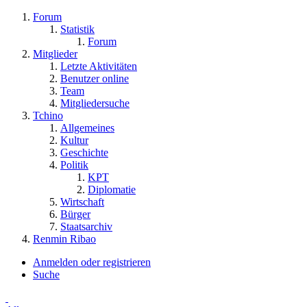
Forum
Statistik
Forum
Mitglieder
Letzte Aktivitäten
Benutzer online
Team
Mitgliedersuche
Tchino
Allgemeines
Kultur
Geschichte
Politik
KPT
Diplomatie
Wirtschaft
Bürger
Staatsarchiv
Renmin Ribao
Anmelden oder registrieren
Suche