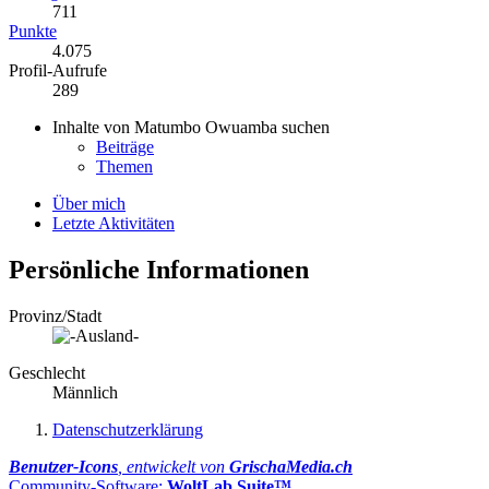
711
Punkte
4.075
Profil-Aufrufe
289
Inhalte von Matumbo Owuamba suchen
Beiträge
Themen
Über mich
Letzte Aktivitäten
Persönliche Informationen
Provinz/Stadt
Geschlecht
Männlich
Datenschutzerklärung
Benutzer-Icons
, entwickelt von
GrischaMedia.ch
Community-Software:
WoltLab Suite™