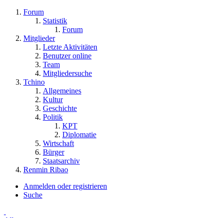
Forum
Statistik
Forum
Mitglieder
Letzte Aktivitäten
Benutzer online
Team
Mitgliedersuche
Tchino
Allgemeines
Kultur
Geschichte
Politik
KPT
Diplomatie
Wirtschaft
Bürger
Staatsarchiv
Renmin Ribao
Anmelden oder registrieren
Suche