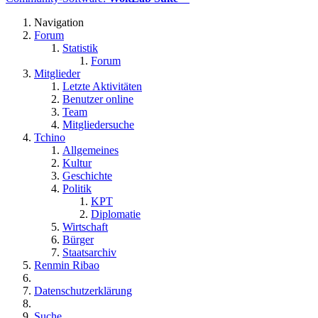
Navigation
Forum
Statistik
Forum
Mitglieder
Letzte Aktivitäten
Benutzer online
Team
Mitgliedersuche
Tchino
Allgemeines
Kultur
Geschichte
Politik
KPT
Diplomatie
Wirtschaft
Bürger
Staatsarchiv
Renmin Ribao
Datenschutzerklärung
Suche