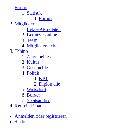
Forum
Statistik
Forum
Mitglieder
Letzte Aktivitäten
Benutzer online
Team
Mitgliedersuche
Tchino
Allgemeines
Kultur
Geschichte
Politik
KPT
Diplomatie
Wirtschaft
Bürger
Staatsarchiv
Renmin Ribao
Anmelden oder registrieren
Suche