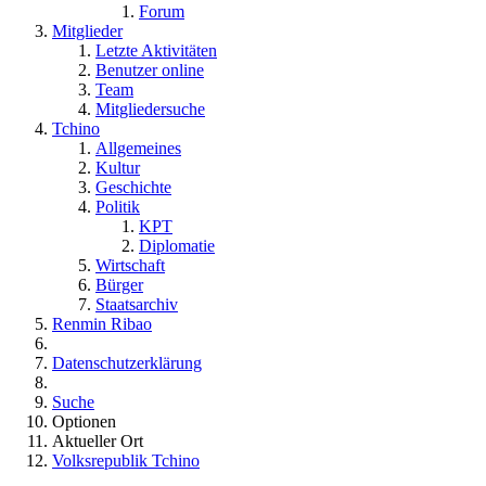
Forum
Mitglieder
Letzte Aktivitäten
Benutzer online
Team
Mitgliedersuche
Tchino
Allgemeines
Kultur
Geschichte
Politik
KPT
Diplomatie
Wirtschaft
Bürger
Staatsarchiv
Renmin Ribao
Datenschutzerklärung
Suche
Optionen
Aktueller Ort
Volksrepublik Tchino