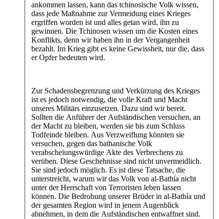
ankommen lassen, kann das tchinosische Volk wissen,
dass jede Maßnahme zur Vermeidung eines Krieges
ergriffen worden ist und alles getan wird, ihn zu
gewinnen. Die Tchinosen wissen um die Kosten eines
Konflikts, denn wir haben ihn in der Vergangenheit
bezahlt. Im Krieg gibt es keine Gewissheit, nur die, dass
er Opfer bedeuten wird.
Zur Schadensbegrenzung und Verkürzung des Krieges
ist es jedoch notwendig, die volle Kraft und Macht
unseres Militärs einzusetzen. Dazu sind wir bereit.
Sollten die Anführer der Aufständischen versuchen, an
der Macht zu bleiben, werden sie bis zum Schluss
Todfeinde bleiben. Aus Verzweiflung könnten sie
versuchen, gegen das bathanische Volk
verabscheiungswürdige Akte des Verbrechens zu
verüben. Diese Geschehnisse sind nicht unvermeidlich.
Sie sind jedoch möglich. Es ist diese Tatsache, die
unterstreicht, warum wir das Volk von al-Bathía nicht
unter der Herrschaft von Terroristen leben lassen
können. Die Bedrohung unserer Brüder in al-Bathía und
der gesamten Region wird in jenem Augenblick
abnehmen, in dem die Aufständischen entwaffnet sind.