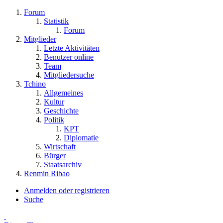
Forum
Statistik
Forum
Mitglieder
Letzte Aktivitäten
Benutzer online
Team
Mitgliedersuche
Tchino
Allgemeines
Kultur
Geschichte
Politik
KPT
Diplomatie
Wirtschaft
Bürger
Staatsarchiv
Renmin Ribao
Anmelden oder registrieren
Suche