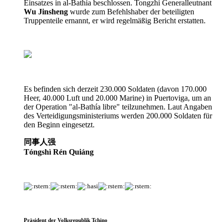
Einsatzes in al-Bathía beschlossen. Tongzhi Generalleutnant
Wu Jinsheng
wurde zum Befehlshaber der beteiligten
Truppenteile ernannt, er wird regelmäßig Bericht erstatten.
Es befinden sich derzeit 230.000 Soldaten (davon 170.000
Heer, 40.000 Luft und 20.000 Marine) in Puertoviga, um an
der Operation "al-Bathía libre" teilzunehmen. Laut Angaben
des Verteidigungsministeriums werden 200.000 Soldaten für
den Beginn eingesetzt.
同事
人强
Tóngshì
Rén Quiáng
Präsident der Volksrepublik Tchino